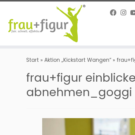
Zum
Inhalt
springen
Start
»
Aktion „Kickstart Wangen“
»
frau+f
frau+figur einblicke
abnehmen_goggi 