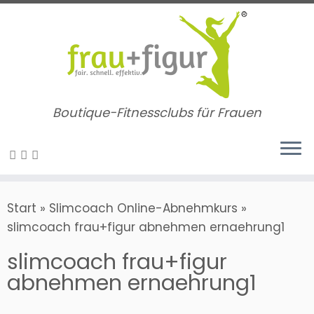
Zum
Inhalt
springen
Boutique-Fitnessclubs für Frauen
Start
»
Slimcoach Online-Abnehmkurs
»
slimcoach frau+figur abnehmen ernaehrung1
slimcoach frau+figur
abnehmen ernaehrung1