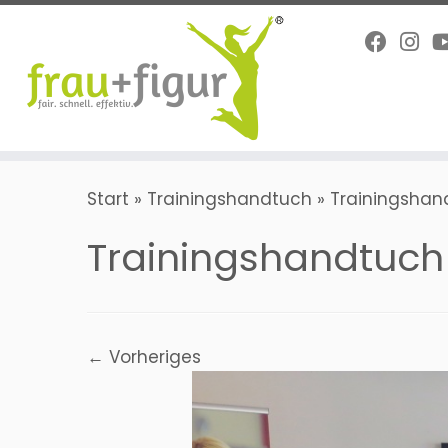
Zum
Inhalt
springen
Start
»
Trainingshandtuch
»
Trainingshan
Trainingshandtuch 
← Vorheriges