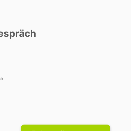
espräch
ch